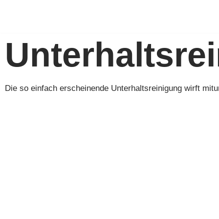
Zum
Unterhaltsre
Inhalt
springen
Die so einfach erscheinende Unterhaltsreinigung wirft mit