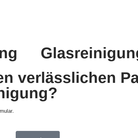
ung
Glasreinigun
n verlässlichen Pa
inigung?
rmular.